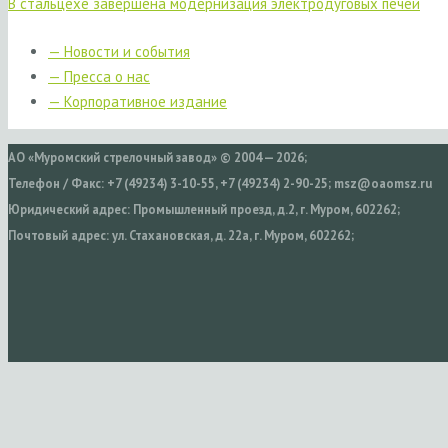
В стальцехе завершена модернизация электродуговых печей
— Новости и события
— Пресса о нас
— Корпоративное издание
АО «Муромский стрелочный завод» © 2004 — 2026;
Телефон / Факс: +7 (49234) 3-10-55, +7 (49234) 2-90-25; msz@oaomsz.ru
Юридический адрес: Промышленный проезд, д.2, г. Муром, 602262;
Почтовый адрес: ул. Стахановская, д. 22а, г. Муром, 602262;