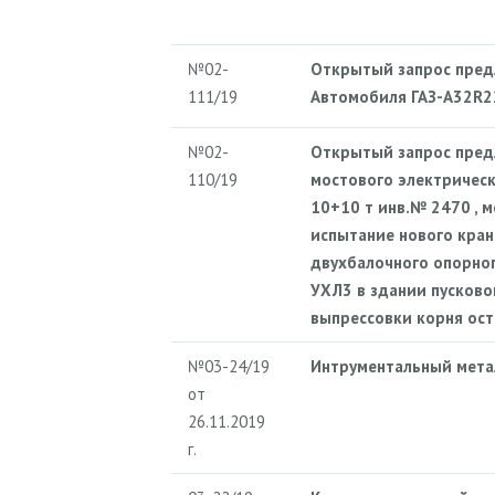
№02-
Открытый запрос пред
111/19
Автомобиля ГАЗ-А32R22
№02-
Открытый запрос пред
110/19
мостового электрическ
10+10 т инв.№ 2470 , м
испытание нового кран
двухбалочного опорно
УХЛ3 в здании пусково
выпрессовки корня ост
№03-24/19
Интрументальный мета
от
26.11.2019
г.