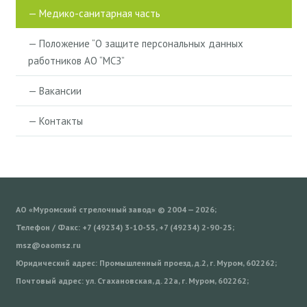
— Медико-санитарная часть
— Положение “О защите персональных данных
работников АО “МСЗ”
— Вакансии
— Контакты
АО «Муромский стрелочный завод» © 2004 — 2026;
Телефон / Факс: +7 (49234) 3-10-55, +7 (49234) 2-90-25;
msz@oaomsz.ru
Юридический адрес: Промышленный проезд, д.2, г. Муром, 602262;
Почтовый адрес: ул. Стахановская, д. 22а, г. Муром, 602262;